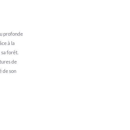
au profonde
âce à la
 sa forêt.
ctures de
é de son