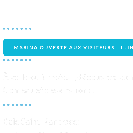
Club nautique de Baie-Comeau
MARINA OUVERTE AUX VISITEURS : JUI
À voile ou à moteur, découvrez les
Comeau et des environs!
Baie Saint-Pancrace: